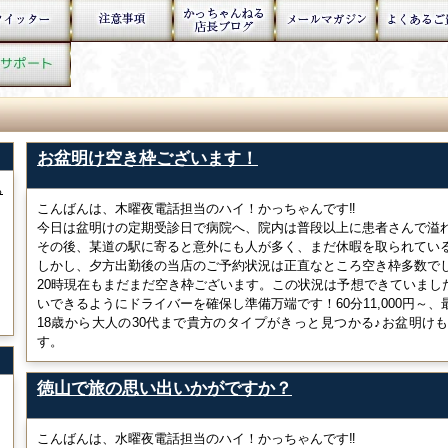
お盆明け空き枠ございます！
ぁ
こんばんは、木曜夜電話担当のハイ！かっちゃんです‼
今日は盆明けの定期受診日で病院へ、院内は普段以上に患者さんで溢
その後、某道の駅に寄ると意外にも人が多く、まだ休暇を取られてい
しかし、夕方出勤後の当店のご予約状況は正直なところ空き枠多数で
20時現在もまだまだ空き枠ございます。この状況は予想できていまし
いできるようにドライバーを確保し準備万端です！60分11,000円～、
18歳から大人の30代まで貴方のタイプがきっと見つかる♪お盆明け
す。
徳山で旅の思い出いかがですか？
こんばんは、水曜夜電話担当のハイ！かっちゃんです‼