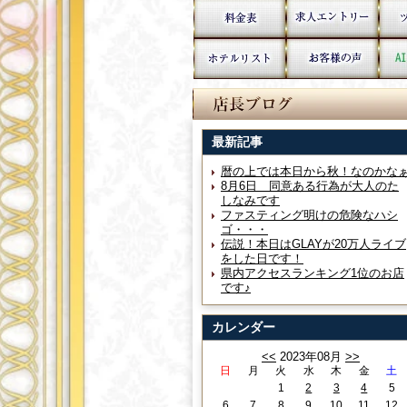
最新記事
暦の上では本日から秋！なのかな
8月6日 同意ある行為が大人のた
しなみです
ファスティング明けの危険なハシ
ゴ・・・
伝説！本日はGLAYが20万人ライブ
をした日です！
県内アクセスランキング1位のお店
です♪
カレンダー
<<
2023年08月
>>
日
月
火
水
木
金
土
1
2
3
4
5
6
7
8
9
10
11
12