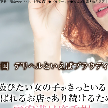
更新｜周南のデリヘル 【優良店】◆プラウディア◆ＡＡＡ級素人娘在籍店