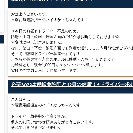
おはようございます。
日曜お昼電話担当のハイ！かっちゃんです！
※本日のお昼もドライバ―不足のため、
防府・山口・玖珂・岩国方面のご紹介はお断りしております💦
大変誠に申し訳ございません。
なお、徳山・下松・熊毛方面でも到着が遅れてしまう可能性がござい
そこで『臨時ドライバー募集中』です！
こちらが指定する方面のホテルに移動・入室していただくと
お給料として現金1,000円キャッシュバック致します。
皆様のご協力よろしくお願い致します。
必要なのは運転免許証と心身の健康！+ドライバー求
こんばんは
木曜夜電話担当のハイ！かっちゃんです‼
ドライバー急募中の当店ですが、
求人のお問い合わせ頂きありがとうございます。
それでもまだまだ足りません。