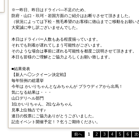
※一昨日、昨日はドライバ―不足のため、
防府・山口・玖珂・岩国方面のご紹介はお断りさせて頂きました。
（状況によっては下松・熊毛希望のお客様に徳山までご移動をお願い
大変誠に申し訳ございませんでした。
本日はドライバー人数もある程度揃っています。
それでも到着が遅れてしまう可能性がございます。
そのような場合は事前に遅れる可能性を都度ご説明させて頂きます。
本日も皆様のご理解とご協力よろしくお願い致します。
■結果発表
【新人ヘ◯ンクイーン決定戦】
毎年恒例の総選挙
今年は かいりちゃんとなみちゃんが プラウディアから出馬！
気になる結果は・・・
山口デリヘル部門
1位かいりちゃん、2位なみちゃん
見事上位独占です♪
連日の投票にご協力ありがとうございました。
記念イベント開催予定！？乞うご期待ください。
前へ
1
2
3
4
5
6
次