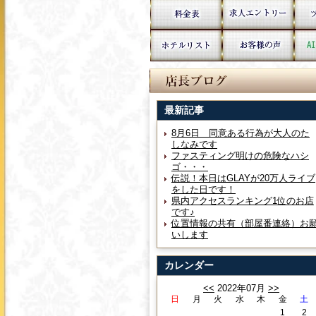
最新記事
8月6日 同意ある行為が大人のた
しなみです
ファスティング明けの危険なハシ
ゴ・・・
伝説！本日はGLAYが20万人ライブ
をした日です！
県内アクセスランキング1位のお店
です♪
位置情報の共有（部屋番連絡）お
いします
カレンダー
<<
2022年07月
>>
日
月
火
水
木
金
土
1
2