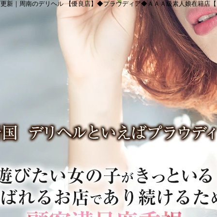
更新｜周南のデリヘル 【優良店】◆プラウディア◆ＡＡＡ級素人娘在籍店