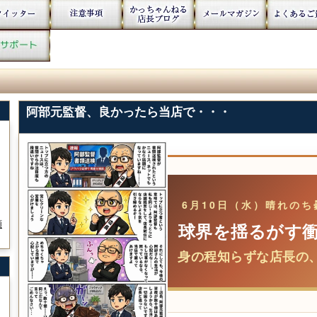
阿部元監督、良かったら当店で・・・
6月10日（水）晴れのち曇
願
球界を揺るがす
身の程知らずな店長の