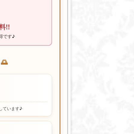
!!
得です♪
🌅
しています♪