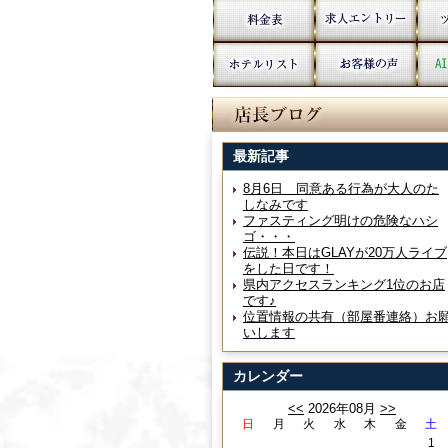
最新記事
8月6日 同意ある行為が大人のた
しなみです
ファスティング明けの危険なハシ
ゴ・・・
伝説！本日はGLAYが20万人ライブ
をした日です！
県内アクセスランキング1位のお店
です♪
位置情報の共有（部屋番連絡）お
いします
カレンダー
<<
2026年08月
>>
日
月
火
水
木
金
土
1