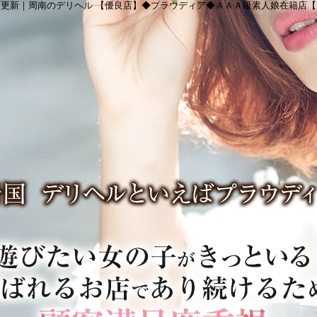
更新｜周南のデリヘル 【優良店】◆プラウディア◆ＡＡＡ級素人娘在籍店