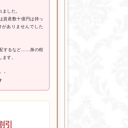
れました。
は資産数十億円は持っ
けがありませんでした
配するなど……身の程
します。
・・
？
割引