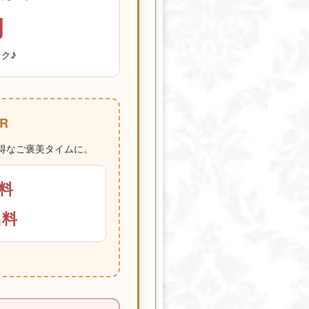
円
ック♪
R
お得なご褒美タイムに。
名料
名料