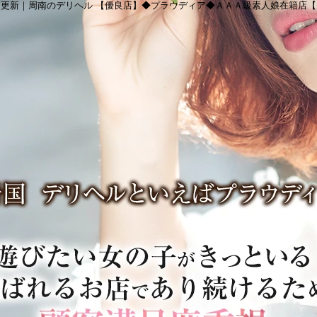
更新｜周南のデリヘル 【優良店】◆プラウディア◆ＡＡＡ級素人娘在籍店