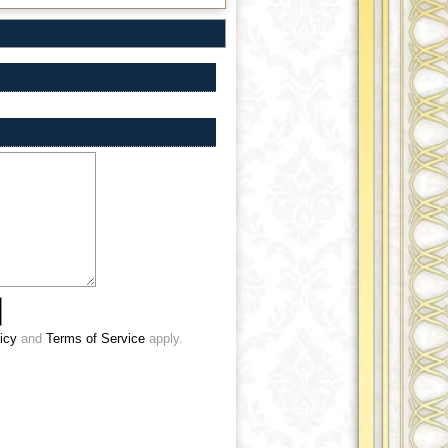
icy
and
Terms of Service
apply.