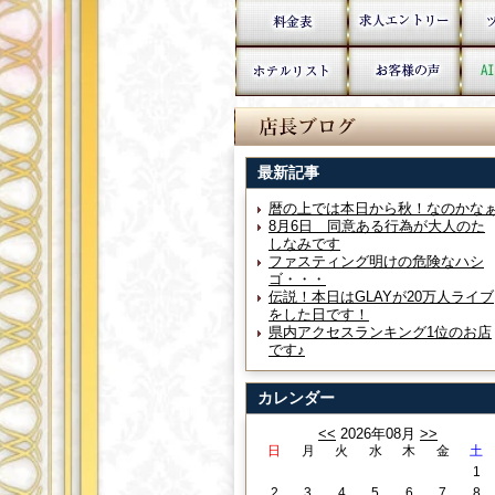
最新記事
暦の上では本日から秋！なのかな
8月6日 同意ある行為が大人のた
しなみです
ファスティング明けの危険なハシ
ゴ・・・
伝説！本日はGLAYが20万人ライブ
をした日です！
県内アクセスランキング1位のお店
です♪
カレンダー
<<
2026年08月
>>
日
月
火
水
木
金
土
1
2
3
4
5
6
7
8