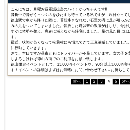
こんにちは、月曜お昼電話担当のハイ！かっちゃんです‼
骨折中で骨がくっつくのをひたすら待っている私ですが、昨日やって
徳山駅で車から降りた際に、普段歩きなれない石畳の溝に足が引っか
方の足をついてしまいました。骨折した時以来の激痛がはしり、骨折
すぐに体勢を整え、痛みに堪えながら帰宅しました。足の見た目はほ
す。
最近、状態が良くなって松葉杖にも慣れてきて正直油断していました
に行動していきます。
さて、本日ですが昼夜ともにドライバーが不足しています。女の子を
しよろしければ徳山方面でのご利用をお願い致します。
徳山限定イベントとして、13,000円イベントや、90分以上3,000
す！イベントの詳細はまずはお気軽にお問い合わせ下さい♪お待ちして
前へ
1
2
3
4
5
次へ