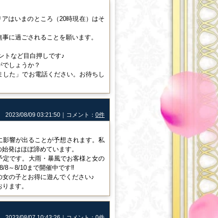
アはいまのところ（20時現在）はそ
無事に過ごされることを願います。
ントなど目白押しです♪
がでしょうか？
ました」でお電話ください。お待ちし
2023/08/09 03:21:50｜コメント：
0件
関に影響が出ることが予想されます。私
の始発はほぼ諦めています。
予定です。大雨・暴風でお客様と女の
8～8/10まで開催中です‼
の女の子とお得に遊んでください♪
おります。
2023/08/07 10:43:26｜コメント：
0件