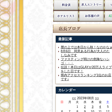
最新記事
暦の上では本日から秋！なのかな
8月6日 同意ある行為が大人のた
しなみです
ファスティング明けの危険なハシ
ゴ・・・
伝説！本日はGLAYが20万人ライブ
をした日です！
県内アクセスランキング1位のお店
です♪
カレンダー
<<
2023年08月
>>
日
月
火
水
木
金
土
1
2
3
4
5
6
7
8
9
10
11
12