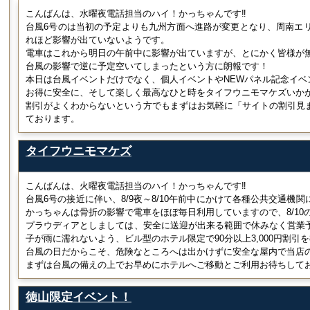
こんばんは、水曜夜電話担当のハイ！かっちゃんです‼
台風6号のは当初の予定よりも九州方面へ進路が変更となり、周南エリ
れほど影響が出ていないようです。
電車はこれから明日の午前中に影響が出ていますが、とにかく皆様が
台風の影響で逆に予定空いてしまったという方に朗報です！
本日は台風イベントだけでなく、個人イベントやNEWパネル記念イベ
お得に安全に、そして楽しく最高なひと時をタイフウニモマケズいか
割引がよくわからないという方でもまずはお気軽に「サイトの割引見
ております。
タイフウニモマケズ
こんばんは、火曜夜電話担当のハイ！かっちゃんです‼
台風6号の接近に伴い、8/9夜～8/10午前中にかけて各種公共交通機
かっちゃんは骨折の影響で電車をほぼ毎日利用していますので、8/10
プラウディアとしましては、安全に送迎が出来る範囲で休みなく営業
子が雨に濡れないよう、ビル型のホテル限定で90分以上3,000円割引を8/
台風の日だからこそ、危険なところへは出かけずに安全な屋内で当店
まずは台風の備えの上でお早めにホテルへご移動とご利用お待ちして
徳山限定イベント！