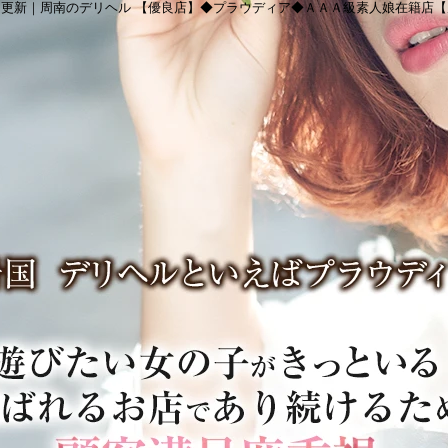
更新｜周南のデリヘル 【優良店】◆プラウディア◆ＡＡＡ級素人娘在籍店