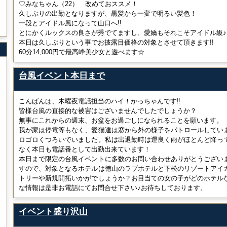
♡みなちゃん（22） 改めておススメ！
久しぶりの出勤となりますが、黒髪から一変で明るい髪色！
一段とアイドル風になって山口へ!!
とにかくルックスの良さが秀でてますし、愛嬌もそれこそアイドル級♪
本日は久しぶりという事でお披露目価格の対象とさせて頂きます!!
60分14,000円で最高峰美少女と遊べます☆
台風イベント本日まで
こんばんは、木曜夜電話担当のハイ！かっちゃんです‼
皆様台風の直接的な被害はございませんでしたでしょうか？
無事にこれからの週末、お盆をお過ごしになられることを願います。
我が家は停電等もなく、愛猫達は窓から外の様子をパトロールしてい
ロゴロくつろいでいました。私は出退勤時は運良く雨がほとんど降っ
なく本日も電話番として出勤出来ています！
本日まで限定の台風イベントに多数のお問い合わせありがとうござい
すので、対象となるホテルは徳山のラブホテルと下松のリゾートアイ
トリーや新規開拓いかがでしょうか？お目当ての女の子がどのホテル
な情報は是非お電話にてお問合せ下さい♪お待ちしております。
イベント盛り沢山