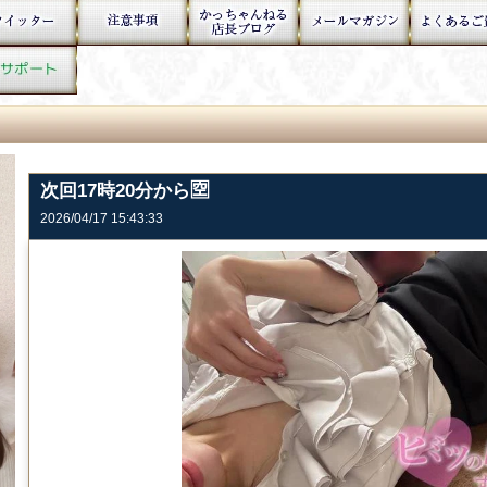
次回17時20分から🈳
2026/04/17 15:43:33