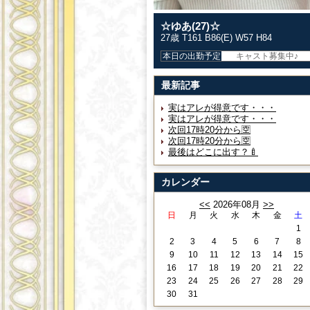
☆ゆあ(27)☆
27歳 T161 B86(E) W57 H84
本日の出勤予定
キャスト募集中♪
最新記事
実はアレが得意です・・・
実はアレが得意です・・・
次回17時20分から🈳
次回17時20分から🈳
最後はどこに出す？🍼
カレンダー
<<
2026年08月
>>
日
月
火
水
木
金
土
1
2
3
4
5
6
7
8
9
10
11
12
13
14
15
16
17
18
19
20
21
22
23
24
25
26
27
28
29
30
31