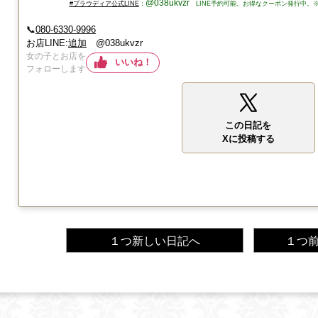
@038ukvzr
#プラウディア公式LINE
：
LINE予約可能。お得なクーポン発行中。
📞
080-6330-9996
お店LINE:
追加
@038ukvzr
女の子とお店を
いいね！
フォローします
この日記を
Xに投稿する
１つ新しい日記へ
１つ