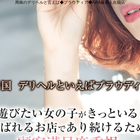
周南のデリヘルと言えば◆プラウディア◆AAA級素人在籍店