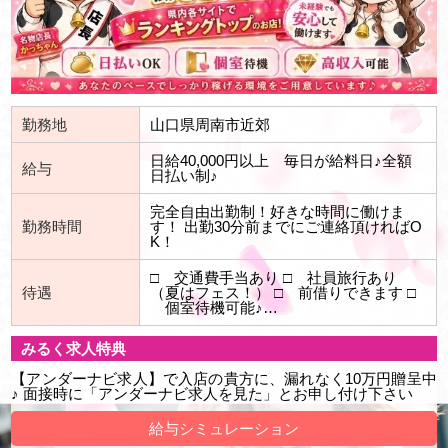
勤務地
山口県周南市近郊
日給40,000円以上 毎日が給料日♪全額
給与
日払い制♪
完全自由出勤制！好きな時間に働けま
勤務時間
す！ 出勤30分前までにご連絡頂ければO
K！
□ 交通費手当あり □ 社員旅行あり
待遇
（夏はフェス！） □ 前借りできます □
個室待機可能♪…
みるく求人特典
【アンダーナビ求人】で入店の貴方に、漏れなく10万円贈呈中
♪ 面接時に「アンダーナビ求人を見た」とお申し付け下さい
給与シミュレーション