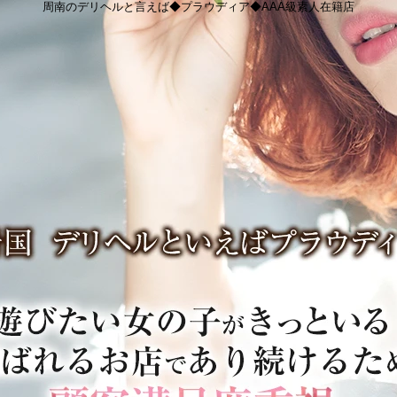
周南のデリヘルと言えば◆プラウディア◆AAA級素人在籍店