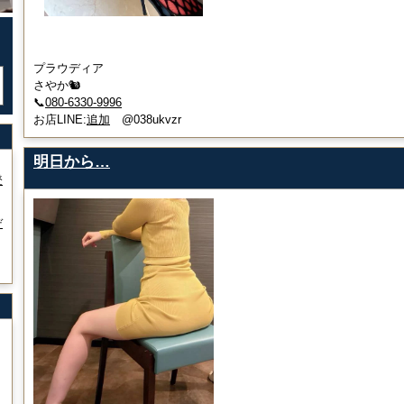
プラウディア
さやか🐿️
📞
080-6330-9996
お店LINE:
追加
@038ukvzr
明日から…
登
デ