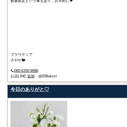
数量限定という事もあり…お早めに💗
プラウディア
さやか🐿️
📞
080-6330-9996
お店LINE:
追加
@038ukvzr
今日のありがと♡