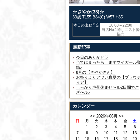
☆さやか(33)☆
33歳 T155 B84(C) W57 H85
本日の出勤予定
10:00～22:00
当店No.1癒しニスト降
臨☆
最新記事
今日のありがと♡
当てはまったら、まずマイガール
録♪
8月の【さやかさん】
お祭りよりアツい真夏の【プラウ
ィア】
しっかり声帯休ませ〜ル2日間でご
ざ〜ル♪
カレンダー
<<
2026年06月
>>
日
月
火
水
木
金
土
1
2
3
4
5
6
7
8
9
10
11
12
13
14
15
16
17
18
19
20