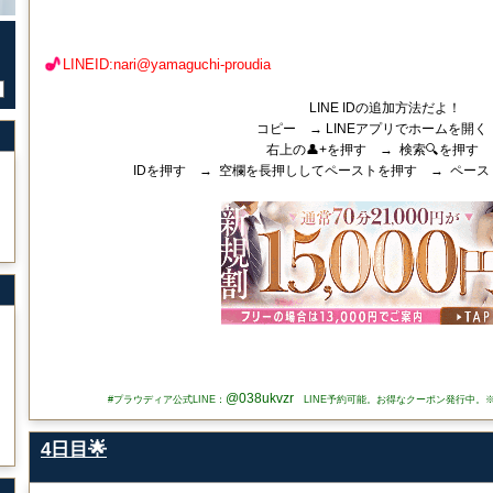
LINEID:nari@yamaguchi-proudia
LINE IDの追加方法だよ！
コピー → LINEアプリでホームを開く
右上の👤+を押す → 検索🔍を押す
IDを押す → 空欄を長押ししてペーストを押す → ペース
@038ukvzr
#プラウディア公式LINE：
LINE予約可能。お得なクーポン発行中。
4日目🌟