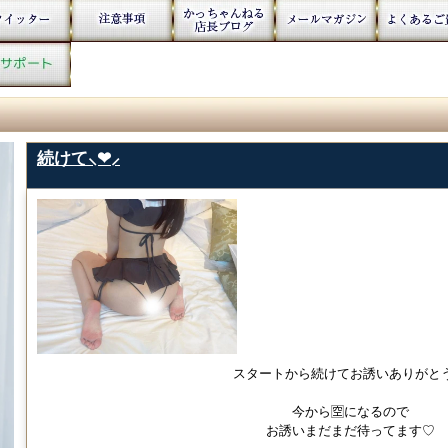
続けて⸜❤︎⸝
スタートから続けてお誘いありがとう
今から🈳になるので
お誘いまだまだ待ってます♡