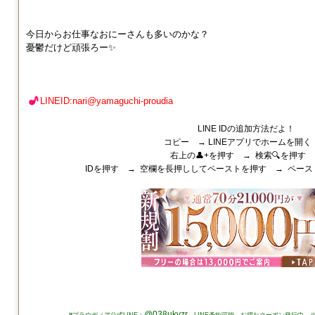
今日からお仕事なおにーさんも多いのかな？
憂鬱だけど頑張ろー✨
LINEID:nari@yamaguchi-proudia
LINE IDの追加方法だよ！
コピー → LINEアプリでホームを開く
右上の👤+を押す → 検索🔍を押す
IDを押す → 空欄を長押ししてペーストを押す → ペース
@038ukvzr
#プラウディア公式LINE：
LINE予約可能。お得なクーポン発行中。