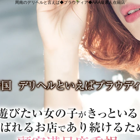
周南のデリヘルと言えば◆プラウディア◆AAA級素人在籍店