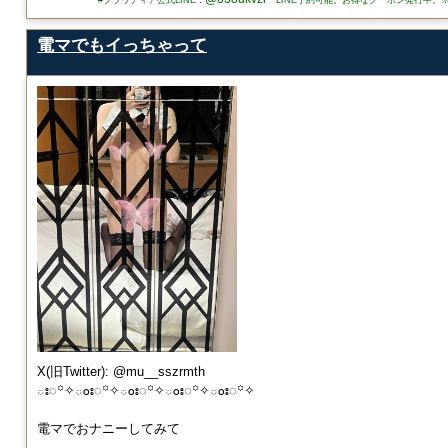
電マでもイっちゃって
X(旧Twitter): @mu__sszrmth
ః◌꙳✧ంః◌꙳✧ంః◌꙳✧ంః◌꙳✧ంః◌꙳✧
電マでおナニーしてみて