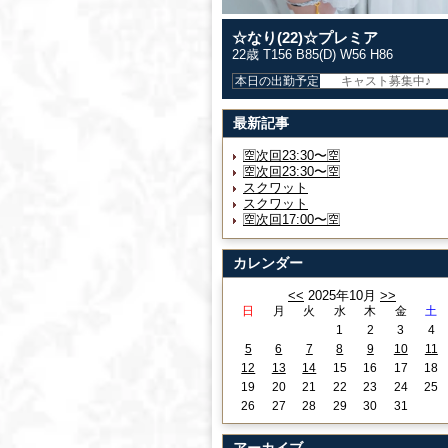
☆なり(22)☆プレミア
22歳 T156 B85(D) W56 H86
本日の出勤予定
キャスト募集中♪
最新記事
🈳次回23:30〜🈳
🈳次回23:30〜🈳
スクワット
スクワット
🈳次回17:00〜🈳
カレンダー
<<
2025年10月
>>
日
月
火
水
木
金
土
1
2
3
4
5
6
7
8
9
10
11
12
13
14
15
16
17
18
19
20
21
22
23
24
25
26
27
28
29
30
31