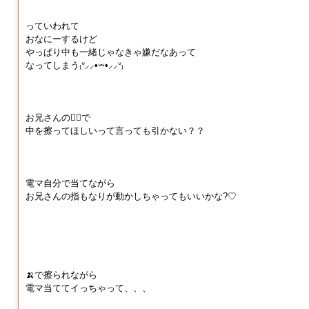
っていわれて
おなにーするけど
やっぱり中も一緒じゃなきゃ嫌だなあって
なってしまう₍ᐡ⸝⸝•𖥦•⸝⸝ᐡ₎
お兄さんの☝🏻で
中を擦ってほしいって言っても引かない？？
電マ自分で当てながら
お兄さんの指もなりが動かしちゃってもいいかな?♡
🍌で擦られながら
電マ当ててイっちゃって、、、