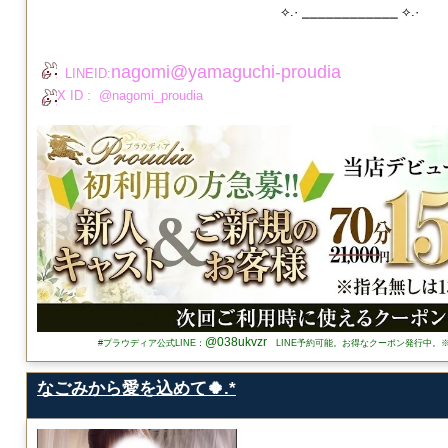
⟡.· ⎯⎯⎯⎯⎯⎯⎯⎯⎯⎯⎯⎯ ⟡.·
nagomi@yamaguchi-proudia
LINEID:
X ID : @nagomi_proudia
@038ukvzr
#プラウディア公式LINE：
LINE予約可能。お得なクーポン発行中。
なごみから愛を込めて🍀.*