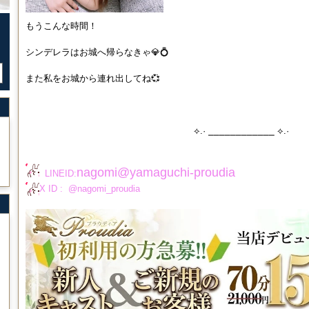
もうこんな時間！
シンデレラはお城へ帰らなきゃ💎💍
また私をお城から連れ出してね💞
⟡.· ⎯⎯⎯⎯⎯⎯⎯⎯⎯⎯⎯⎯ ⟡.·
nagomi@yamaguchi-proudia
LINEID:
X ID : @nagomi_proudia