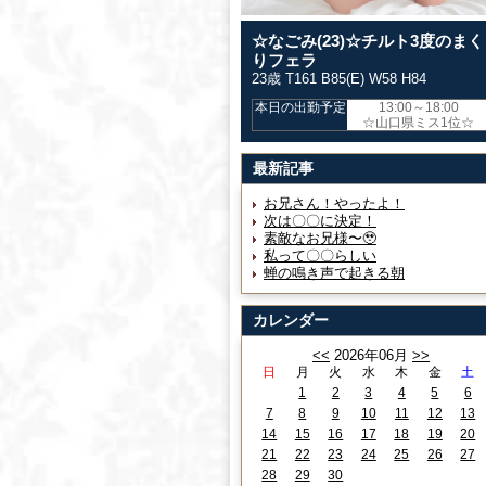
☆なごみ(23)☆チルト3度のまく
りフェラ
23歳 T161 B85(E) W58 H84
本日の出勤予定
13:00～18:00
☆山口県ミス1位☆
最新記事
お兄さん！やったよ！
次は〇〇に決定！
素敵なお兄様〜🥹
私って〇〇らしい
蝉の鳴き声で起きる朝
カレンダー
<<
2026年06月
>>
日
月
火
水
木
金
土
1
2
3
4
5
6
7
8
9
10
11
12
13
14
15
16
17
18
19
20
21
22
23
24
25
26
27
28
29
30