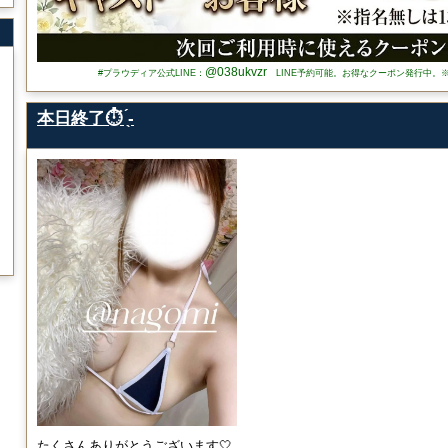
@038ukvzr
#プラウディア公式LINE：
LINE予約可能。お得なクーポン発行中。
本日終了⏱ ̖́-‬
たくさんありがとうございます🤍