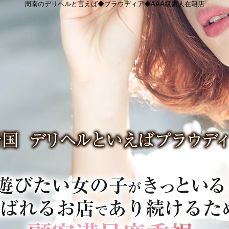
周南のデリヘルと言えば◆プラウディア◆AAA級素人在籍店